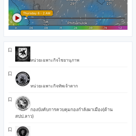
หน่วยเฉพาะกิจไชยานุภาพ
หน่วยเฉพาะกิจทัพเจ้าตาก
กองบังคับการควบคุมกองกำลังผาเมือง(ด้าน
สปป.ลาว)