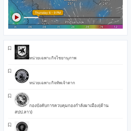
หน่วยเฉพาะกิจไชยานุภาพ
หน่วยเฉพาะกิจทัพเจ้าตาก
กองบังคับการควบคุมกองกำลังผาเมือง(ด้าน
สปป.ลาว)