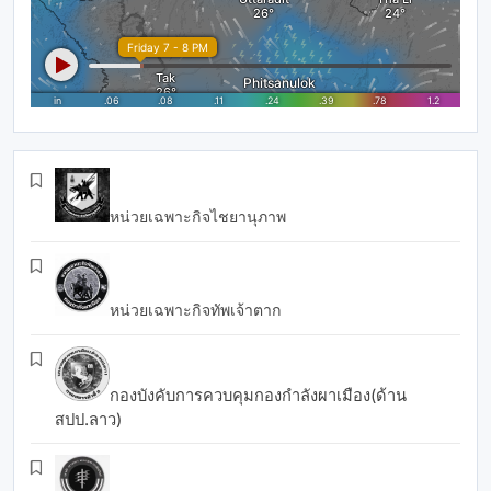
หน่วยเฉพาะกิจไชยานุภาพ
หน่วยเฉพาะกิจทัพเจ้าตาก
กองบังคับการควบคุมกองกำลังผาเมือง(ด้าน
สปป.ลาว)