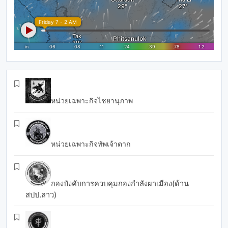
หน่วยเฉพาะกิจไชยานุภาพ
หน่วยเฉพาะกิจทัพเจ้าตาก
กองบังคับการควบคุมกองกำลังผาเมือง(ด้าน
สปป.ลาว)