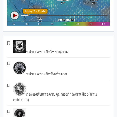
หน่วยเฉพาะกิจไชยานุภาพ
หน่วยเฉพาะกิจทัพเจ้าตาก
กองบังคับการควบคุมกองกำลังผาเมือง(ด้าน
สปป.ลาว)