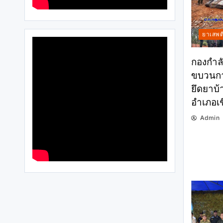
ยาเสพต
กองกำลั
ขบวนกา
ยึดยาบ้า
อำเภอเช
Admin