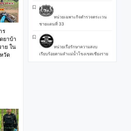
หน่วยเฉพาะกิจตำรวจตระเวน
ชายแดนที่ 33
การ
ึดยาบ้า
 ราย ใน
หน่วยเรือรักษาความสงบ
เรียบร้อยตามลำแม่น้ำโขงเขตเชียงราย
งหวัด