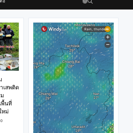
ต่อ
ม
าเสพติด
่ม
้นที่
ใหม่
0