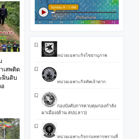
หน่วยเฉพาะกิจไชยานุภาพ
ม
าเสพติด
ฝิ่นดิบ
หน่วยเฉพาะกิจทัพเจ้าตาก
ภอ
0
กองบังคับการควบคุมกองกำลัง
ผาเมือง(ด้าน สปป.ลาว)
หน่วยเฉพาะกิจกรมทหารพรานที่