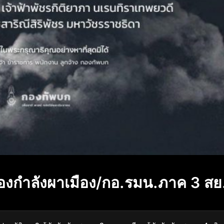
องกำลังผาเมือง/กอ.รมน.ภาค 3 สย