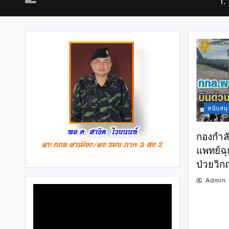
1.
สนับสนุ
กองกำลั
แพทย์ฉุ
ป่วยวิกฤ
Admin