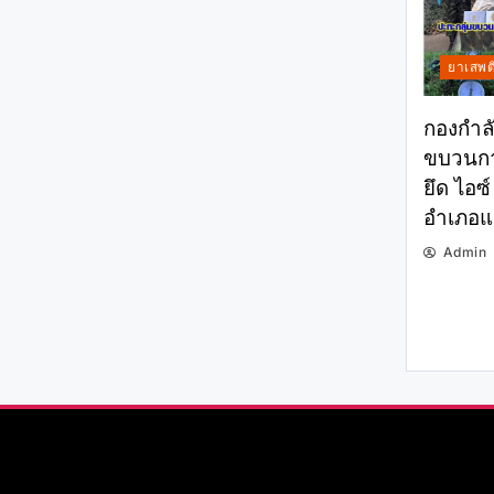
ยาเสพต
กองกำลั
ขบวนกา
ยึด ไอซ์
อำเภอแม
Admin