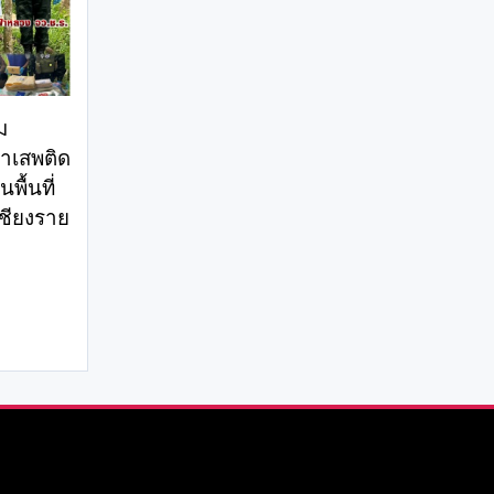
ม
าเสพติด
พื้นที่
เชียงราย