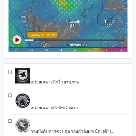
หน่วยเฉพาะกิจไชยานุภาพ
หน่วยเฉพาะกิจทัพเจ้าตาก
กองบังคับการควบคุมกองกำลังผาเมือง(ด้าน