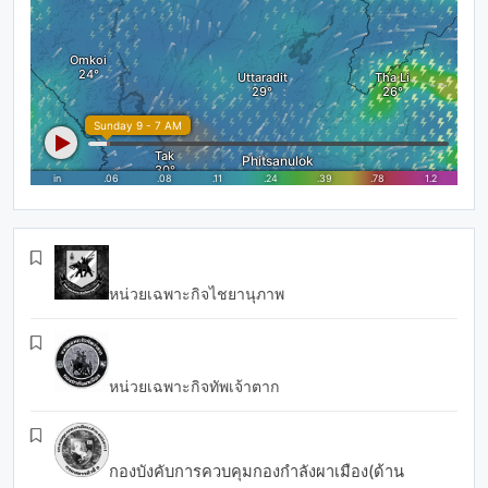
หน่วยเฉพาะกิจไชยานุภาพ
หน่วยเฉพาะกิจทัพเจ้าตาก
กองบังคับการควบคุมกองกำลังผาเมือง(ด้าน