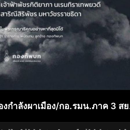
องกำลังผาเมือง/กอ.รมน.ภาค 3 สย