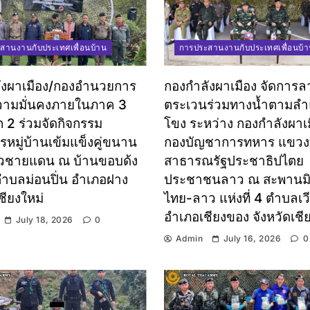
สานงานกับประเทศเพื่อนบ้าน
การประสานงานกับประเทศเพื่อนบ้
ังผาเมือง/กองอำนวยการ
กองกำลังผาเมือง จัดการล
วามมั่นคงภายในภาค 3
ตระเวนร่วมทางน้ำตามลำแ
 2 ร่วมจัดกิจกรรม
โขง ระหว่าง กองกำลังผาเม
หมู่บ้านเข้มแข็งคู่ขนาน
กองบัญชาการทหาร แขวงบ
ชายแดน ณ บ้านขอบด้ง
สาธารณรัฐประชาธิปไตย
 ตำบลม่อนปิ่น อำเภอฝาง
ประชาชนลาว ณ สะพานม
ชียงใหม่
ไทย-ลาว แห่งที่ 4 ตำบลเว
อำเภอเชียงของ จังหวัดเชี
July 18, 2026
0
Admin
July 16, 2026
0