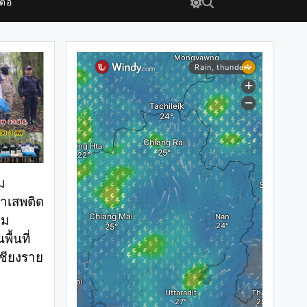
ต่อ
ม
าเสพติด
่ม
ื้นที่
เชียงราย
0