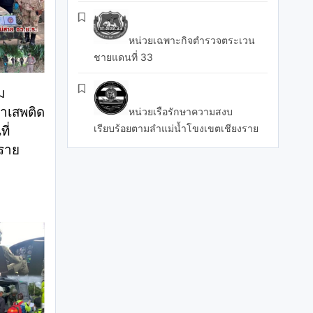
หน่วยเฉพาะกิจตำรวจตระเวน
ชายแดนที่ 33
ม
าเสพติด
หน่วยเรือรักษาความสงบ
เรียบร้อยตามลำแม่น้ำโขงเขตเชียงราย
ี่
งราย