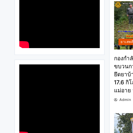
ยาเสพต
กองกำลั
ขบวนกา
ยึดยาบ้
17.6 กิโ
แม่อาย 
Admin