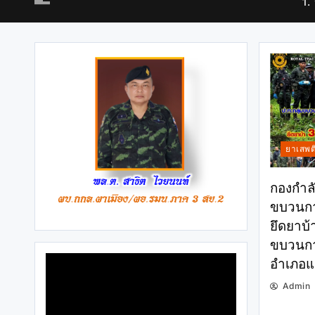
1.
ยาเสพต
กองกำลั
ขบวนกา
ยึดยาบ้
ขบวนการ
อำเภอแม
Admin