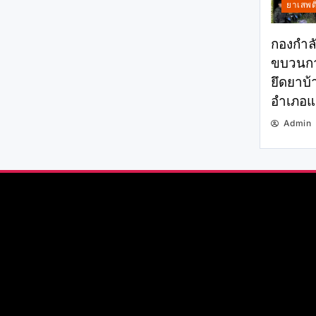
ยาเสพต
กองกำลั
ขบวนกา
ยึดยาบ้า
อำเภอแม
Admin