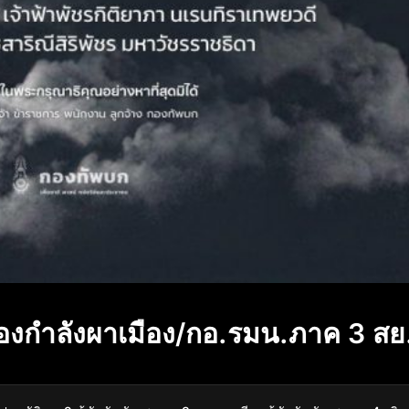
องกำลังผาเมือง/กอ.รมน.ภาค 3 สย