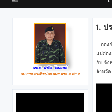
1.
1. ปร
กองกำล
แม่ฮ่อ
กับ จั
จังหวั