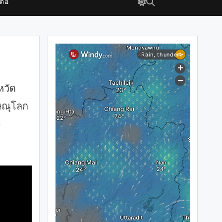
ต่อ
หวัด
ิษณุโลก
6