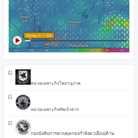
หน่วยเฉพาะกิจไชยานุภาพ
หน่วยเฉพาะกิจทัพเจ้าตาก
กองบังคับการควบคุมกองกำลังผาเมือง(ด้าน