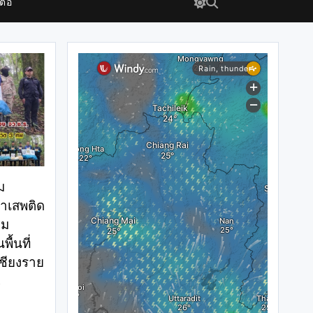
ต่อ
ม
าเสพติด
่ม
ื้นที่
เชียงราย
0