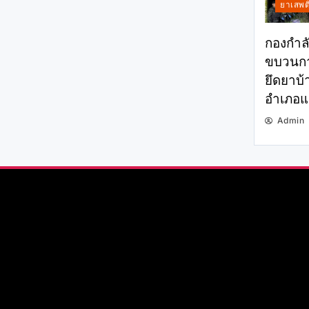
ยาเสพต
กองกำลั
ขบวนกา
ยึดยาบ้า
อำเภอแม
Admin