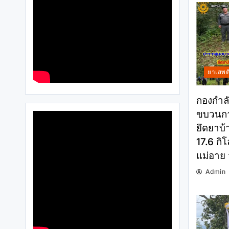
ยาเสพต
กองกำลั
ขบวนกา
ยึดยาบ้
17.6 กิโ
แม่อาย 
Admin