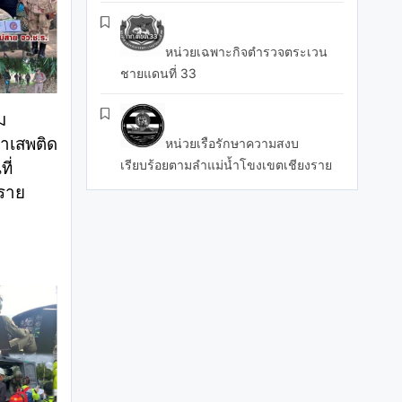
หน่วยเฉพาะกิจตำรวจตระเวน
ชายแดนที่ 33
ม
าเสพติด
หน่วยเรือรักษาความสงบ
เรียบร้อยตามลำแม่น้ำโขงเขตเชียงราย
ี่
งราย