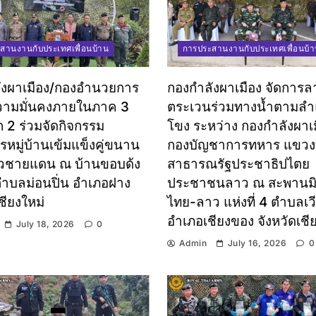
สานงานกับประเทศเพื่อนบ้าน
การประสานงานกับประเทศเพื่อนบ้
ังผาเมือง/กองอำนวยการ
กองกำลังผาเมือง จัดการล
วามมั่นคงภายในภาค 3
ตระเวนร่วมทางน้ำตามลำแ
 2 ร่วมจัดกิจกรรม
โขง ระหว่าง กองกำลังผาเม
หมู่บ้านเข้มแข็งคู่ขนาน
กองบัญชาการทหาร แขวงบ
ชายแดน ณ บ้านขอบด้ง
สาธารณรัฐประชาธิปไตย
 ตำบลม่อนปิ่น อำเภอฝาง
ประชาชนลาว ณ สะพานม
ชียงใหม่
ไทย-ลาว แห่งที่ 4 ตำบลเว
อำเภอเชียงของ จังหวัดเชี
July 18, 2026
0
Admin
July 16, 2026
0