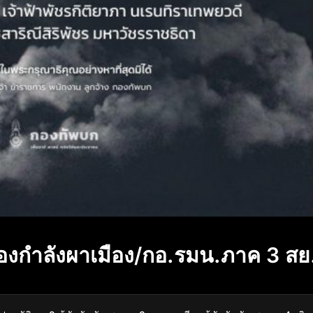
องกำลังผาเมือง/กอ.รมน.ภาค 3 สย