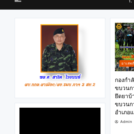
1.
ยาเสพต
กองกำลั
ขบวนกา
ยึดยาบ้
ขบวนการ
อำเภอแม
Admin