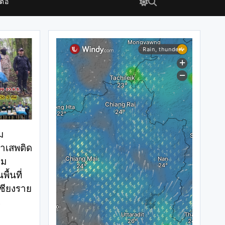
ต่อ
ม
าเสพติด
่ม
ื้นที่
เชียงราย
0