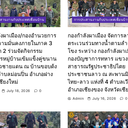
สานงานกับประเทศเพื่อนบ้าน
การประสานงานกับประเทศเพื่อนบ้
ังผาเมือง/กองอำนวยการ
กองกำลังผาเมือง จัดการล
วามมั่นคงภายในภาค 3
ตระเวนร่วมทางน้ำตามลำแ
 2 ร่วมจัดกิจกรรม
โขง ระหว่าง กองกำลังผาเม
หมู่บ้านเข้มแข็งคู่ขนาน
กองบัญชาการทหาร แขวงบ
ชายแดน ณ บ้านขอบด้ง
สาธารณรัฐประชาธิปไตย
 ตำบลม่อนปิ่น อำเภอฝาง
ประชาชนลาว ณ สะพานม
ชียงใหม่
ไทย-ลาว แห่งที่ 4 ตำบลเว
อำเภอเชียงของ จังหวัดเชี
July 18, 2026
0
Admin
July 16, 2026
0