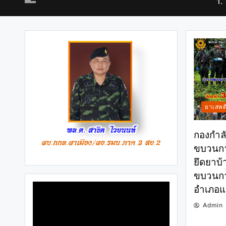
1.
ยาเสพต
กองกำลั
ขบวนกา
ยึดยาบ้
ขบวนการ
อำเภอแม
Admin