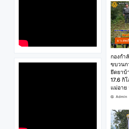
ยาเสพต
กองกำลั
ขบวนกา
ยึดยาบ้
17.6 กิโ
แม่อาย 
Admin