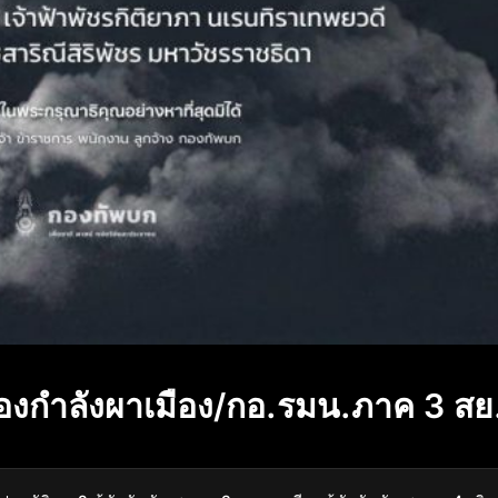
องกำลังผาเมือง/กอ.รมน.ภาค 3 สย