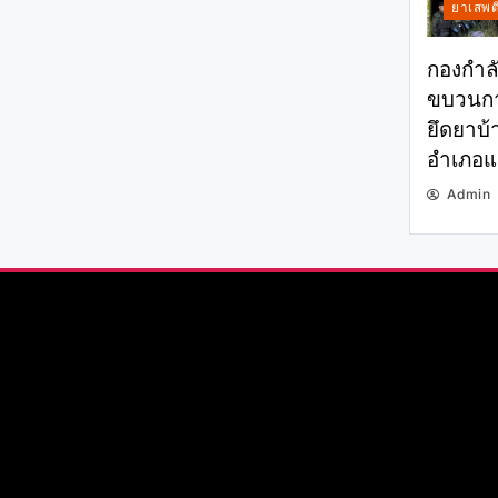
ยาเสพต
กองกำลั
ขบวนกา
ยึดยาบ้า
อำเภอแม
Admin