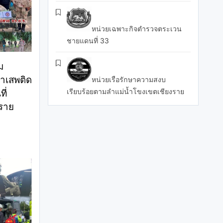
หน่วยเฉพาะกิจตำรวจตระเวน
ชายแดนที่ 33
ม
าเสพติด
หน่วยเรือรักษาความสงบ
เรียบร้อยตามลำแม่น้ำโขงเขตเชียงราย
ี่
งราย