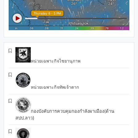
หน่วยเฉพาะกิจไชยานุภาพ
หน่วยเฉพาะกิจทัพเจ้าตาก
กองบังคับการควบคุมกองกำลังผาเมือง(ด้าน
สปป.ลาว)