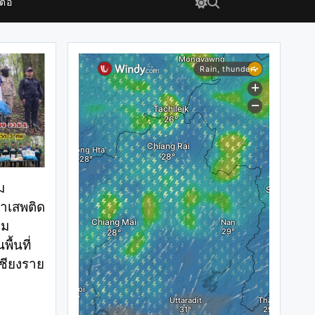
ต่อ
ม
าเสพติด
่ม
ื้นที่
เชียงราย
0