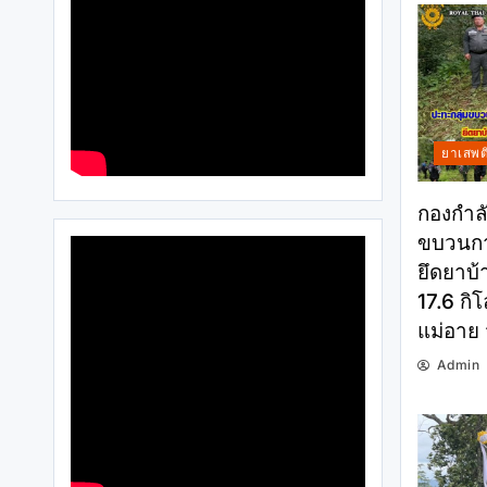
ยาเสพต
กองกำลั
ขบวนกา
ยึดยาบ้
17.6 กิโ
แม่อาย 
Admin