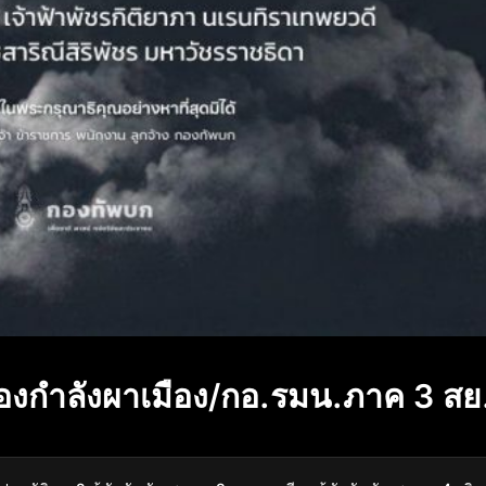
องกำลังผาเมือง/กอ.รมน.ภาค 3 สย