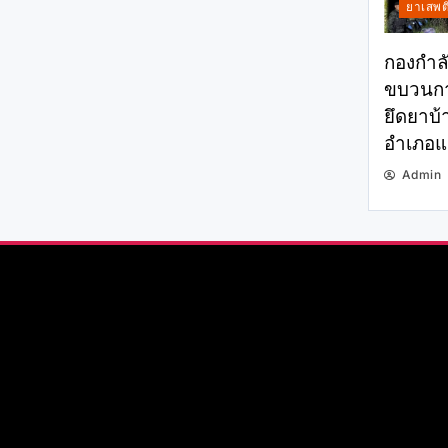
ยาเสพต
กองกำลั
ขบวนกา
ยึดยาบ้า
อำเภอแม
Admin