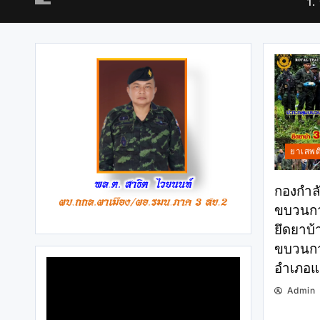
1.
ยาเสพต
กองกำลั
ขบวนกา
ยึดยาบ้
ขบวนการ
อำเภอแม
Admin