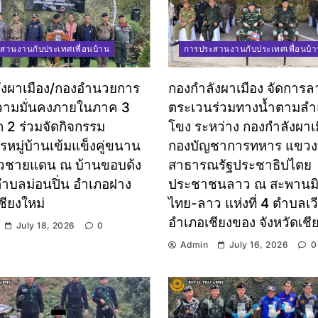
สานงานกับประเทศเพื่อนบ้าน
การประสานงานกับประเทศเพื่อนบ้
ังผาเมือง/กองอำนวยการ
กองกำลังผาเมือง จัดการล
วามมั่นคงภายในภาค 3
ตระเวนร่วมทางน้ำตามลำแ
 2 ร่วมจัดกิจกรรม
โขง ระหว่าง กองกำลังผาเม
หมู่บ้านเข้มแข็งคู่ขนาน
กองบัญชาการทหาร แขวงบ
ชายแดน ณ บ้านขอบด้ง
สาธารณรัฐประชาธิปไตย
 ตำบลม่อนปิ่น อำเภอฝาง
ประชาชนลาว ณ สะพานม
ชียงใหม่
ไทย-ลาว แห่งที่ 4 ตำบลเว
อำเภอเชียงของ จังหวัดเชี
July 18, 2026
0
Admin
July 16, 2026
0