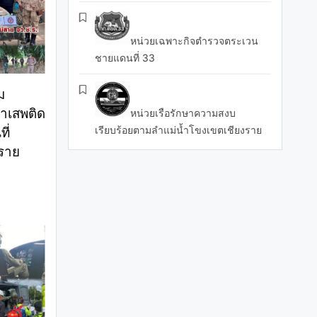
หน่วยเฉพาะกิจตำรวจตระเวน
ชายแดนที่ 33
ม
าเสพติด
หน่วยเรือรักษาความสงบ
เรียบร้อยตามลำแม่น้ำโขงเขตเชียงราย
ี่
งราย