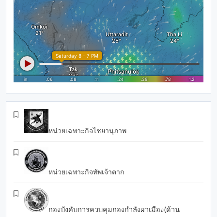
หน่วยเฉพาะกิจไชยานุภาพ
หน่วยเฉพาะกิจทัพเจ้าตาก
กองบังคับการควบคุมกองกำลังผาเมือง(ด้าน